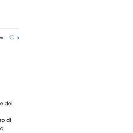
ca
0
e del
ro di
do