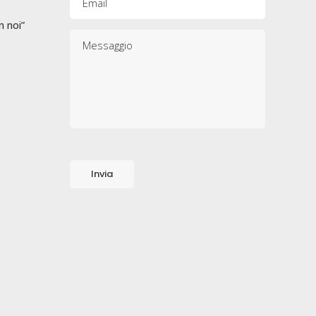
n noi”
Please leave this field empty.