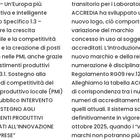
 – Un’Europa più
transitorio per i Laborator
iva e intelligente
ACCREDIA ha sviluppato 
o Specifico 1.3 –
nuovo logo, ciò comport
re la crescita
variazione del marchio
ile e la competitività
concesso in uso ai sogge
 e la creazione di posti
accreditati. L’introduzion
o nelle PMI, anche grazie
nuovo marchio e della re
estimenti produttivi
numerazione è disciplina
3.1. Sostegno alla
Regolamento RG09 rev.12
 di competitività del
Alleghiamo la tabella A
produttivo locale (PMI)
di corrispondenza tra i n
Pubblico INTERVENTO
numeri di accreditament
“SOSTEGNO AGLI
quelli attuali. Il sistema s
ENTI PRODUTTIVI
definitivamente in vigore 
ATI ALL’INNOVAZIONE
ottobre 2025, quando i “
PRESE”
marchi non potranno più