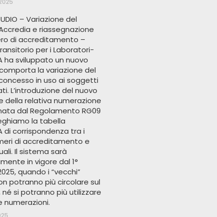
 2025
UDIO – Variazione del
Accredia e riassegnazione
ro di accreditamento –
ransitorio per i Laboratori-
 ha sviluppato un nuovo
 comporta la variazione del
concesso in uso ai soggetti
ti. L’introduzione del nuovo
e della relativa numerazione
linata dal Regolamento RG09
lleghiamo la tabella
di corrispondenza tra i
meri di accreditamento e
uali. Il sistema sarà
amente in vigore dal 1°
025, quando i “vecchi”
n potranno più circolare sul
né si potranno più utilizzare
ve numerazioni.
025