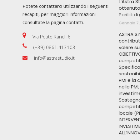
L’Astra 
Potete contattarci utilizzando i seguenti
ottenuto 
recapiti, per maggiori informazioni
Parità di
consultate la pagina contatti.
Gennaio 7,
ASTRA S.r
Via Potito Randi, 6
contribu
valere s
(+39) 0861.413103
OBIETTIVO
info@astrastudio.it
competiti
Specifico
sostenibi
PMI e la 
nelle PMI
investime
Sostegno 
competit
locale (P
INTERVENT
INVESTIME
ALL’INNOV