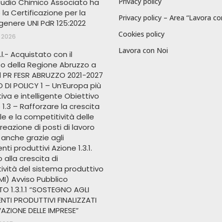
Privacy policy
Studio Chimico Associato ha
la Certificazione per la
Privacy policy – Area “Lavora co
 genere UNI PdR 125:2022
Cookies policy
 2026
Lavora con Noi
.l.- Acquistato con il
to della Regione Abruzzo a
ul PR FESR ABRUZZO 2021-2027
 DI POLICY 1 – Un’Europa più
va e intelligente Obiettivo
 1.3 – Rafforzare la crescita
le e la competitività delle
creazione di posti di lavoro
, anche grazie agli
nti produttivi Azione 1.3.1.
alla crescita di
ività del sistema produttivo
MI) Avviso Pubblico
O 1.3.1.1 “SOSTEGNO AGLI
NTI PRODUTTIVI FINALIZZATI
AZIONE DELLE IMPRESE”