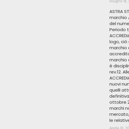
Giugno 18,
ASTRA ST
marchio 
del nume
Periodo t
ACCREDIA
logo, ciò
marchio 
accredita
marchio 
è discip
rev.12. A
ACCREDIA 
nuovi nu
quelli att
definitiv
ottobre 2
marchi no
mercato, 
le relati
Aprile 10, 2