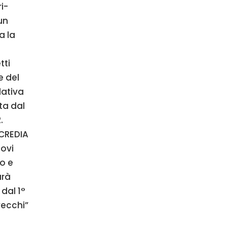
i-
un
a la
tti
e del
lativa
ta dal
.
CCREDIA
uovi
o e
arà
dal 1°
vecchi”